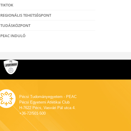
TIKTOK
REGIONÁLIS TEHETSÉGPONT
TUDÁSKÖZPONT
PEAC INDULÓ
Pécsi Tudományegyetem - PEAC
Pécsi Egyetemi Atlétikai Club
H-7622 Pécs, Vasvári Pál utca 4.
+36-72/501-500