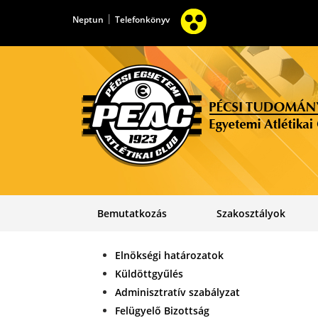
|
Neptun
Telefonkönyv
Bemutatkozás
Szakosztályok
Elnökségi határozatok
Küldöttgyűlés
Adminisztratív szabályzat
Felügyelő Bizottság