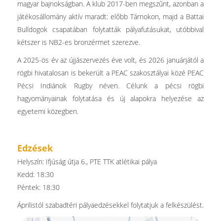
magyar bajnokságban. A klub 2017-ben megszűnt, azonban a
játékosállomány aktív maradt: előbb Tárnokon, majd a Battai
Bulldogok csapatában folytatták pályafutásukat, utóbbival
kétszer is NB2-es bronzérmet szerezve.
A 2025-ös év az újjászervezés éve volt, és 2026 januárjától a
rögbi hivatalosan is bekerült a PEAC szakosztályai közé PEAC
Pécsi Indiánok Rugby néven. Célunk a pécsi rögbi
hagyományainak folytatása és új alapokra helyezése az
egyetemi közegben.
Edzések
Helyszín: Ifjúság útja 6., PTE TTK atlétikai pálya
Kedd: 18:30
Péntek: 18:30
Áprilistól szabadtéri pályaedzésekkel folytatjuk a felkészülést.