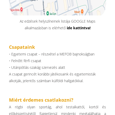
Az edzések helyszíneinek listája GOOGLE Maps
alkalmazásban is elérhető
ide kattintva!
Csapataink
• Egyetemi csapat – részvétel a MEFOB bajnokságban
• Felnőtt férfi csapat
• Utánpótlás-szakág szervezés alatt
A csapat gerincét korábbi játékosaink és egyetemisták
alkotják, jelentős számban külföldi hallgatókkal.
Miért érdemes csatlakozni?
A rögbi olyan sportág, ahol testalkattól, kortól és
előképzettségtől függetlenül mindenki megtalálhatja a