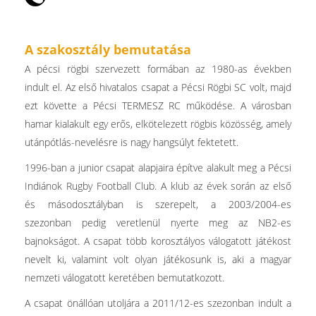
A szakosztály bemutatása
A pécsi rögbi szervezett formában az 1980-as években
indult el. Az első hivatalos csapat a Pécsi Rögbi SC volt, majd
ezt követte a Pécsi TERMESZ RC működése. A városban
hamar kialakult egy erős, elkötelezett rögbis közösség, amely
utánpótlás-nevelésre is nagy hangsúlyt fektetett.
1996-ban a junior csapat alapjaira építve alakult meg a Pécsi
Indiánok Rugby Football Club. A klub az évek során az első
és másodosztályban is szerepelt, a 2003/2004-es
szezonban pedig veretlenül nyerte meg az NB2-es
bajnokságot. A csapat több korosztályos válogatott játékost
nevelt ki, valamint volt olyan játékosunk is, aki a magyar
nemzeti válogatott keretében bemutatkozott.
A csapat önállóan utoljára a 2011/12-es szezonban indult a