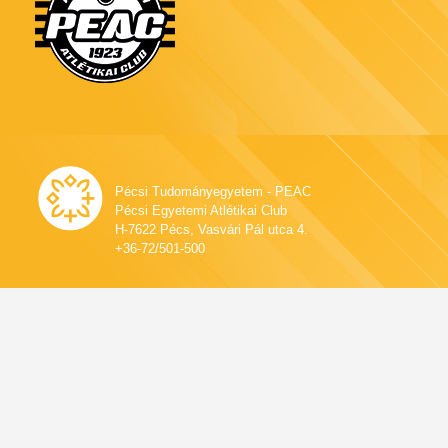
Pécsi Tudományegyetem - PEAC
Pécsi Egyetemi Atlétikai Club
H-7622 Pécs, Vasvári Pál utca 4.
+36-72/501-500