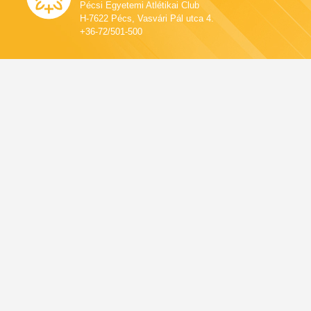
Pécsi Egyetemi Atlétikai Club
H-7622 Pécs, Vasvári Pál utca 4.
+36-72/501-500